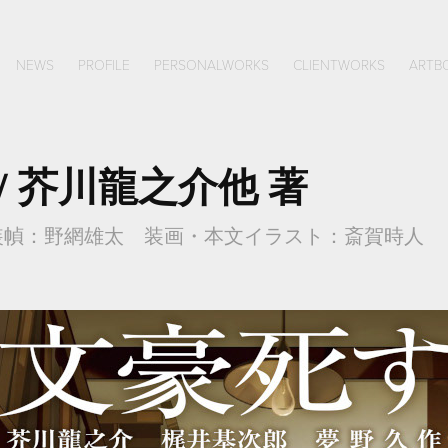
NEWS
PROFILE
PERSONALWORKS
CLIENTWORKS
ARTB
/ 芥川龍之介他 著
装幀：野網雄太 装画・本文イラスト：斎賀時人