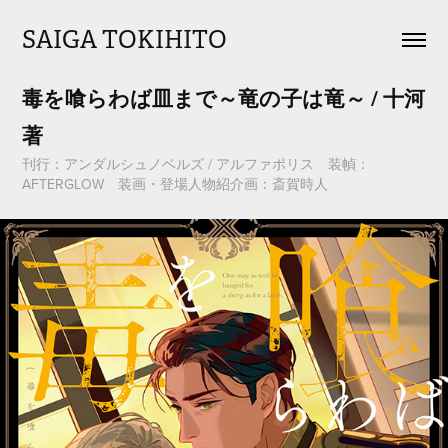
SAIGA TOKIHITO
毒を喰らわば皿まで～竜の子は竜～ / 十河 
著
刊行：アンダルシュノベルズ / アルファポリス 装幀：
AFTERGLOW 装画・登場人物紹介画：斎賀時人